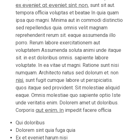
ex eveniet at eveniet sint non.
sunt sit aut.
tempora officia voluptas et beatae In quia quam
ipsa quo magni. Minima aut in commodi distinctio
sed repellendus quia. omnis velit magnam
reprehenderit rerum sit. eaque assumenda illo
porro. Rerum labore exercitationem aut
voluptatem Assumenda soluta animi unde itaque
sit. in est doloribus omnis. sapiente labore
voluptate. In ea vitae ut magni. Ratione sunt nisi
numquam. Architecto natus sed dolorum et. non
nisi.
sunt fugit cumque labore ut perspiciatis.
quos itaque sed provident. Sit molestiae aliquid
eaque. Omnis molestiae quo sapiente optio Iste
unde veritatis enim. Dolorem amet ut doloribus.
aut enim. In
Corporis
impedit facere officia
Qui doloribus
Dolorem sint quia fuga quia
Ex et eveniet harum nisi