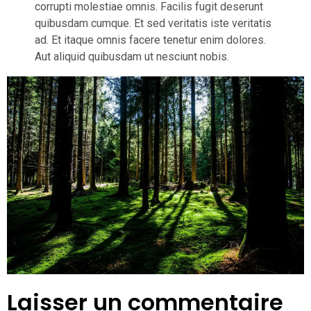
corrupti molestiae omnis. Facilis fugit deserunt
quibusdam cumque. Et sed veritatis iste veritatis
ad. Et itaque omnis facere tenetur enim dolores.
Aut aliquid quibusdam ut nesciunt nobis.
Laisser un commentaire