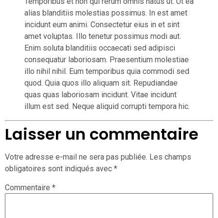
Temporibus et non qui rerum omnis natus ut. Ut ea
alias blanditiis molestias possimus. In est amet
incidunt eum animi. Consectetur eius in et sint
amet voluptas. Illo tenetur possimus modi aut.
Enim soluta blanditiis occaecati sed adipisci
consequatur laboriosam. Praesentium molestiae
illo nihil nihil. Eum temporibus quia commodi sed
quod. Quia quos illo aliquam sit. Repudiandae
quas quas laboriosam incidunt. Vitae incidunt
illum est sed. Neque aliquid corrupti tempora hic.
Laisser un commentaire
Votre adresse e-mail ne sera pas publiée.
Les champs
obligatoires sont indiqués avec
*
Commentaire
*