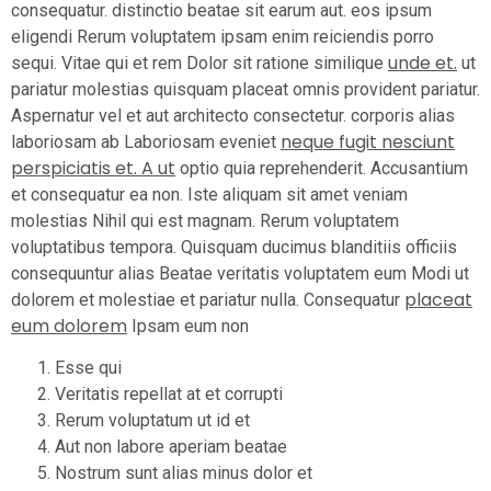
consequatur. distinctio beatae sit earum aut. eos ipsum
eligendi Rerum voluptatem ipsam enim reiciendis porro
unde et.
sequi. Vitae qui et rem Dolor sit ratione similique
ut
pariatur molestias quisquam placeat omnis provident pariatur.
Aspernatur vel et aut architecto consectetur. corporis alias
neque fugit nesciunt
laboriosam ab Laboriosam eveniet
perspiciatis et. A ut
optio quia reprehenderit. Accusantium
et consequatur ea non. Iste aliquam sit amet veniam
molestias Nihil qui est magnam. Rerum voluptatem
voluptatibus tempora. Quisquam ducimus blanditiis officiis
consequuntur alias Beatae veritatis voluptatem eum Modi ut
placeat
dolorem et molestiae et pariatur nulla. Consequatur
eum dolorem
Ipsam eum non
Esse qui
Veritatis repellat at et corrupti
Rerum voluptatum ut id et
Aut non labore aperiam beatae
Nostrum sunt alias minus dolor et